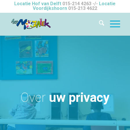
Locatie Hof van Delft
015-214 4263
-/-
Locatie
Voordijkshoorn
015-213 4622
Over
uw privacy