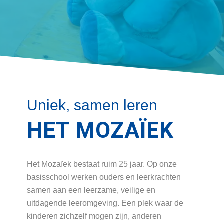
Uniek, samen leren
HET MOZAÏEK
Het Mozaïek bestaat ruim 25 jaar. Op onze
basisschool werken ouders en leerkrachten
samen aan een leerzame, veilige en
uitdagende leeromgeving. Een plek waar de
kinderen zichzelf mogen zijn, anderen