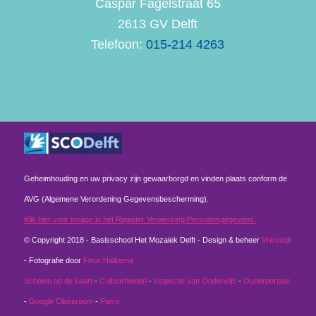
Caspar Fagelstraat 65
2613 GV Delft
Telefoon:
015-214 4263
Geheimhouding en uw privacy zijn gewaarborgd en vinden plaats conform de
AVG (Algemene Verordening Gegevensbescherming).
Klik hier voor inzage in het Register Verwerking Persoonsgegevens.
© Copyright 2018 - Basisschool Het Mozaiek Delft - Design & beheer
Vriesstijl
- Fotografie door
Fleur Halkema
Scholen op de kaart
-
Cultuurhelden
-
Inspectie van Onderwijs
-
Ouderportaal
-
Google Classroom
-
Parro